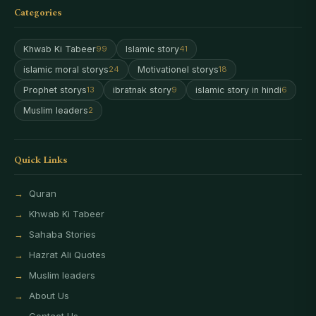
Categories
Khwab Ki Tabeer
Islamic story
99
41
islamic moral storys
Motivationel storys
24
18
Prophet storys
ibratnak story
islamic story in hindi
13
9
6
Muslim leaders
2
Quick Links
Quran
Khwab Ki Tabeer
Sahaba Stories
Hazrat Ali Quotes
Muslim leaders
About Us
Contact Us