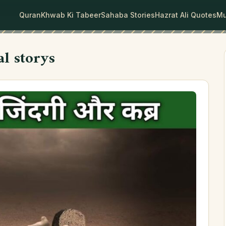
Quran
Khwab Ki Tabeer
Sahaba Stories
Hazrat Ali Quotes
Mu
al storys