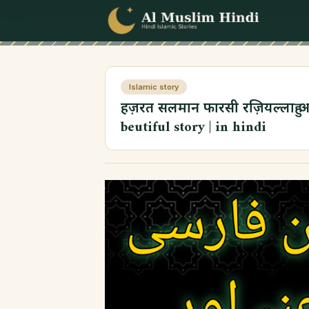
Skip to content
Islamic story
हज़रत सलमान फारसी रज़ियल्लाहु अन्
beutiful story | in hindi