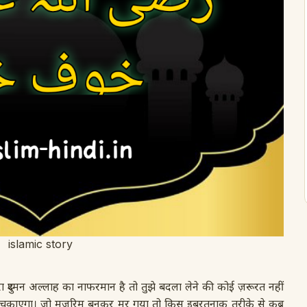
islamic story
दुश्मन अल्लाह का नाफरमान है तो तुझे बदला लेने की कोई ज़रूरत नहीं
चुकाएगा। जो मुजरिम बनकर मर गया तो किस इबरतनाक तरीके से कब्र