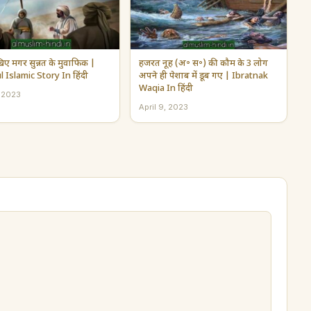
िए मगर सुन्नत के मुवाफिक |
हजरत नूह (अ॰ स॰) की कौम के 3 लोग
l Islamic Story In हिंदी
अपने ही पेशाब में डूब गए | Ibratnak
Waqia In हिंदी
, 2023
April 9, 2023