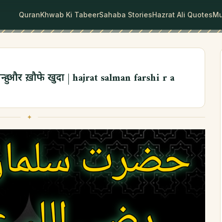
Quran
Khwab Ki Tabeer
Sahaba Stories
Hazrat Ali Quotes
Mu
हु और ख़ौफे खुदा | hajrat salman farshi r a