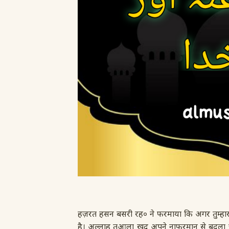
हज़रत हसन बसरी रह० ने फरमाया कि अगर तुम्हारा 
है। अल्लाह तआला खुद अपने नाफरमान से बदला 