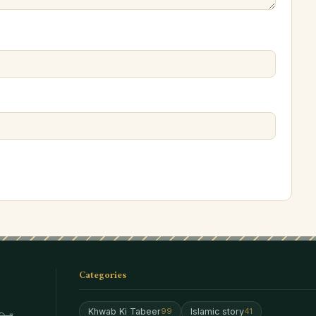
Categories
Khwab Ki Tabeer
Islamic story
99
41