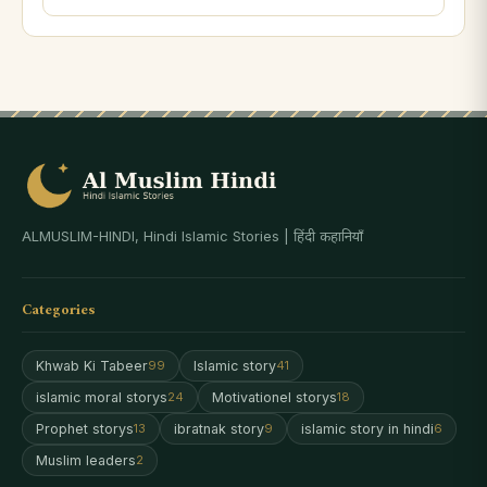
ALMUSLIM-HINDI, Hindi Islamic Stories | हिंदी कहानियाँ
Categories
Khwab Ki Tabeer
Islamic story
99
41
islamic moral storys
Motivationel storys
24
18
Prophet storys
ibratnak story
islamic story in hindi
13
9
6
Muslim leaders
2