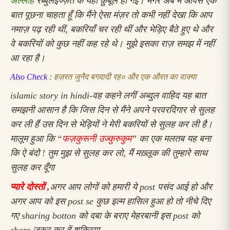
अल्लाह
रब्बुलइज्ज़त के यहाँ क़ुबूल हो गई। मगर अब मैं आपसे एक
बात पूछना चाहता हूँ कि मैंने ऐसा मंज़र तो कभी नहीं देखा कि आप
नमाज़ पढ़ रही थीं, बकरियाँ चर रही थीं और भेड़िए बैठे हुए थे और
वे बकरियों को कुछ नहीं कह रहे थे। मुझे इसका राज़ समझ में नहीं
आ रहा है।
Also Check
:
हज़रत जुनैद बगदादी रह० और एक औरत का वाक्या
islamic story in hindi-
वह कहने लगीं अब्दुल वाहिद यह बात
समझनी आसान है कि जिस दिन से मैंने अपने परवरदिगार से सुलह
कर ली हैं उस दिन से भेड़ियों ने मेरी बकरियों से सुलह कर ली है।
मालूम हुआ कि “
फज़कुरूनी
उज्कुरुकुम
” का एक मलतब यह बना
कि ऐ बंदो ! तुम मुझ से सुलह कर लो, मैं मख़्लूक की तुम्हारे साथ
सुलह कर दूँगा
प्यारे दोस्तों ,
अगर आप लोगों को हमारी ये
post
पसंद आई हो और
अगर आप को इस
post se
कुछ इल्म हासिल हुआ हो तो नीचे दिए
गए
sharing botton
को दबा के बराए मेहरबानी इस
post
को