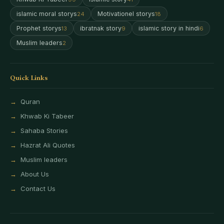
islamic moral storys
Motivationel storys
24
18
Prophet storys
ibratnak story
islamic story in hindi
13
9
6
Muslim leaders
2
Quick Links
Quran
Khwab Ki Tabeer
Sahaba Stories
Hazrat Ali Quotes
Muslim leaders
About Us
Contact Us