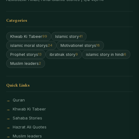
Categories
Khwab Ki Tabeer
Islamic story
99
41
islamic moral storys
Motivationel storys
24
18
Prophet storys
ibratnak story
islamic story in hindi
13
9
6
Muslim leaders
2
Quick Links
Quran
Khwab Ki Tabeer
Sahaba Stories
Hazrat Ali Quotes
Muslim leaders