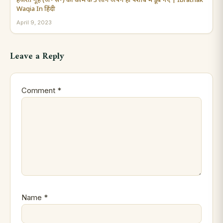
हजरत नूह (अ॰ स॰) की कौम के 3 लोग अपने ही पेशाब में डूब गए | Ibratnak
Waqia In हिंदी
April 9, 2023
Leave a Reply
Comment
*
Name
*