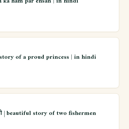
h ka ham par ehsan | in hindi
 story of a proud princess | in hindi
ी | beautiful story of two fishermen