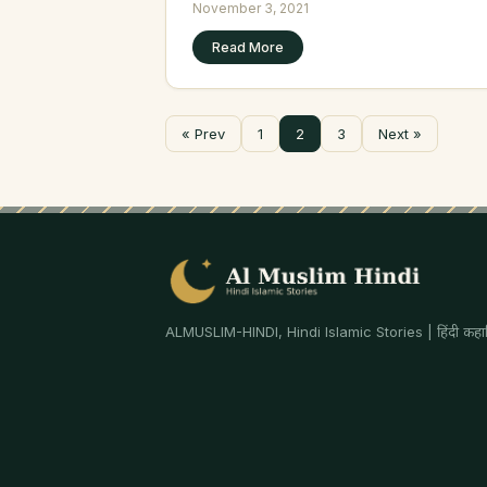
November 3, 2021
Read More
« Prev
1
2
3
Next »
ALMUSLIM-HINDI, Hindi Islamic Stories | हिंदी कहान