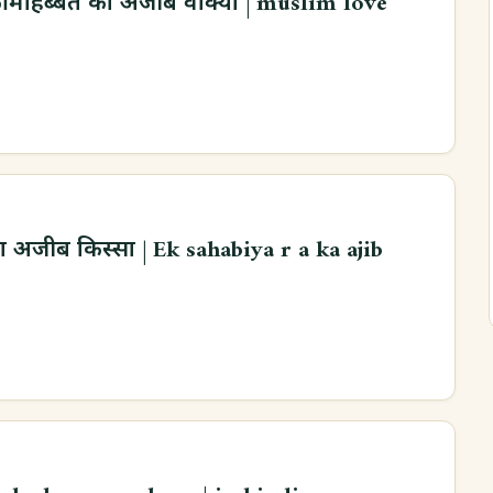
 मोहब्बत का अजीब वाक्या | muslim love
ा अजीब किस्सा | Ek sahabiya r a ka ajib