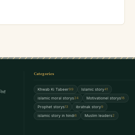
Categories
Khwab Ki Tabeer
Islamic story
99
41
ियाँ
islamic moral storys
Motivationel storys
24
18
Prophet storys
ibratnak story
13
9
islamic story in hindi
Muslim leaders
6
2