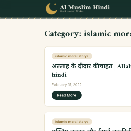
Skip to content
Category:
islamic mor
islamic moral storys
अल्लाह के दीदार की चाहत | Alla
hindi
February 15, 2022
Read More
islamic moral storys