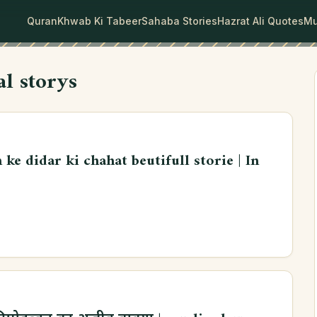
Quran
Khwab Ki Tabeer
Sahaba Stories
Hazrat Ali Quotes
Mu
al storys
h ke didar ki chahat beutifull storie | In