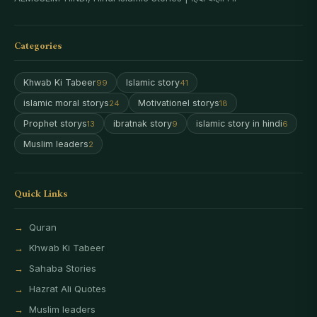
Categories
Khwab Ki Tabeer
Islamic story
99
41
islamic moral storys
Motivationel storys
24
18
Prophet storys
ibratnak story
islamic story in hindi
13
9
6
Muslim leaders
2
Quick Links
Quran
Khwab Ki Tabeer
Sahaba Stories
Hazrat Ali Quotes
Muslim leaders