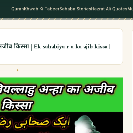
Quran
Khwab Ki Tabeer
Sahaba Stories
Hazrat Ali Quotes
Mu
अजीब किस्सा | Ek sahabiya r a ka ajib kissa |