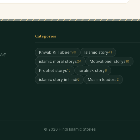
Categories
Khwab Ki Tabeer
Islamic story
99
41
ियाँ
islamic moral storys
Motivationel storys
24
18
Prophet storys
ibratnak story
13
9
islamic story in hindi
Muslim leaders
6
2
© 2026 Hindi Islamic Stories