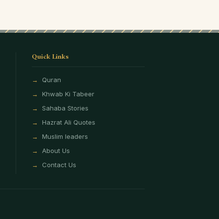
Quick Links
Quran
Khwab Ki Tabeer
Sahaba Stories
Hazrat Ali Quotes
Muslim leaders
About Us
Contact Us